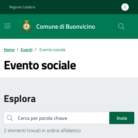
Vai ai contenuti
Vai al footer
Regione Calabria
Comune di Buonvicino
Home
/
Eventi
/
Evento sociale
Evento sociale
Esplora
Cerca
Invio
2 elementi trovati in ordine alfabetico