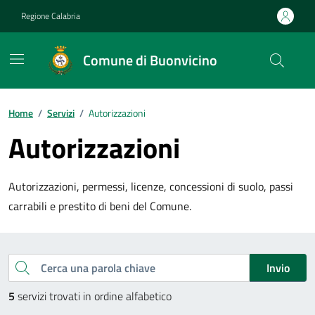
Vai ai contenuti
Vai al footer
Regione Calabria
Comune di Buonvicino
Home
/
Servizi
/
Autorizzazioni
Autorizzazioni
Autorizzazioni, permessi, licenze, concessioni di suolo, passi
carrabili e prestito di beni del Comune.
Esplora tutti i servizi
Cerca una parola chiave
Invio
5
servizi trovati in ordine alfabetico