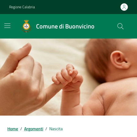
Vai ai contenuti
Vai al footer
Regione Calabria
Comune di Buonvicino
Home
/
Argomenti
/
Nascita