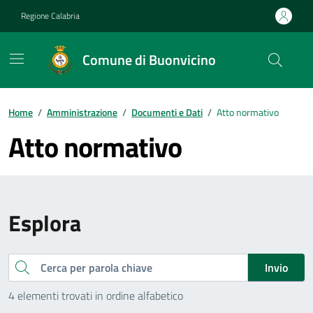
Vai ai contenuti
Vai al footer
Regione Calabria
Comune di Buonvicino
Home
/
Amministrazione
/
Documenti e Dati
/
Atto normativo
Atto normativo
Esplora
Cerca
Invio
4 elementi trovati in ordine alfabetico