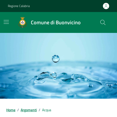
Vai ai contenuti
Vai al footer
Regione Calabria
Comune di Buonvicino
Home
/
Argomenti
/
Acqua