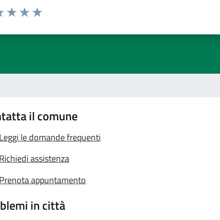
a 1 stelle su 5
luta 2 stelle su 5
Valuta 3 stelle su 5
Valuta 4 stelle su 5
Valuta 5 stelle su 5
tatta il comune
Leggi le domande frequenti
Richiedi assistenza
Prenota appuntamento
blemi in città