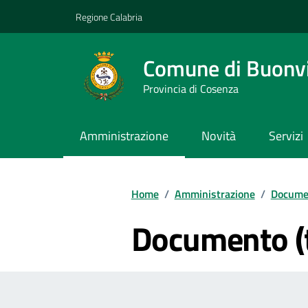
Vai ai contenuti
Vai al footer
Regione Calabria
Comune di Buonv
Provincia di Cosenza
Amministrazione
Novità
Servizi
Home
/
Amministrazione
/
Documen
Documento (t