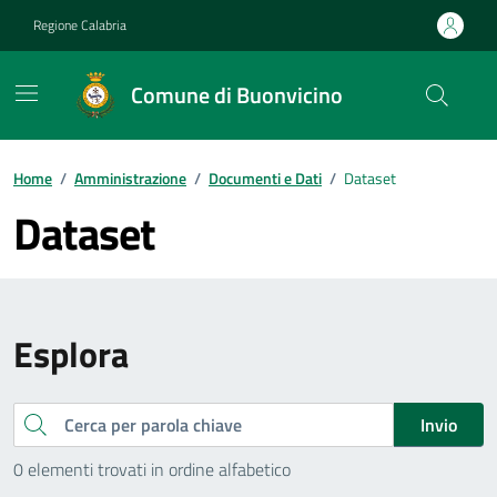
Vai ai contenuti
Vai al footer
Regione Calabria
Comune di Buonvicino
Home
/
Amministrazione
/
Documenti e Dati
/
Dataset
Dataset
Esplora
Cerca
Invio
0 elementi trovati in ordine alfabetico