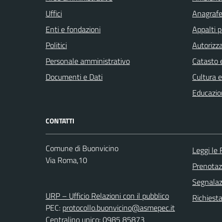
Uffici
Anagrafe 
Enti e fondazioni
Appalti p
Politici
Autorizza
Personale amministrativo
Catasto e
Documenti e Dati
Cultura 
Educazio
CONTATTI
Comune di Buonvicino
Leggi le
Via Roma,10
Prenota
Segnalazi
URP – Ufficio Relazioni con il pubblico
Richiest
PEC:
protocollo.buonvicino@asmepec.it
Centralino unico: 0985 85873