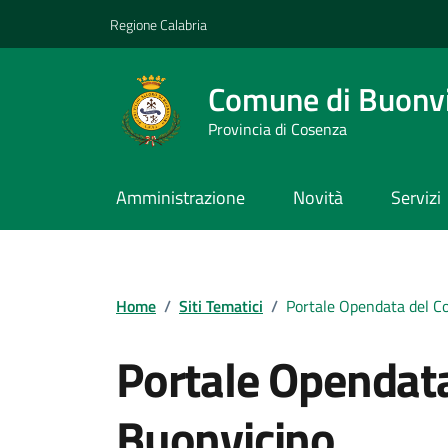
Vai ai contenuti
Vai al footer
Regione Calabria
Comune di Buonv
Provincia di Cosenza
Amministrazione
Novità
Servizi
Home
/
Siti Tematici
/
Portale Opendata del C
Portale Opendat
Buonvicino