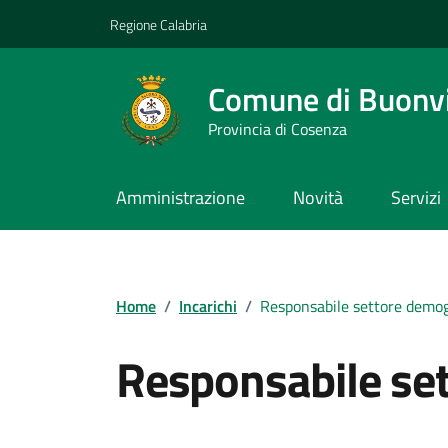
Vai ai contenuti
Vai al footer
Regione Calabria
Comune di Buonv
Provincia di Cosenza
Amministrazione
Novità
Servizi
Home
/
Incarichi
/
Responsabile settore demog
Responsabile se