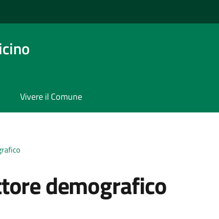
icino
Vivere il Comune
rafico
ttore demografico