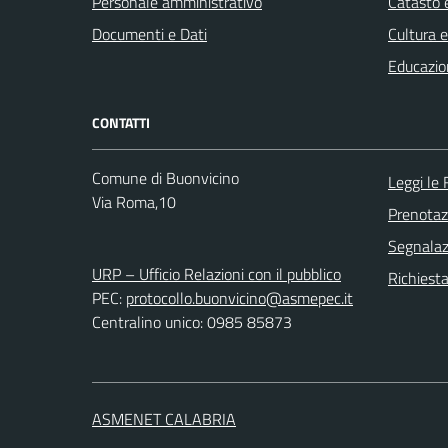
Personale amministrativo
Catasto e
Documenti e Dati
Cultura 
Educazio
CONTATTI
Comune di Buonvicino
Leggi le
Via Roma,10
Prenota
Segnalazi
URP – Ufficio Relazioni con il pubblico
Richiest
PEC:
protocollo.buonvicino@asmepec.it
Centralino unico: 0985 85873
ASMENET CALABRIA